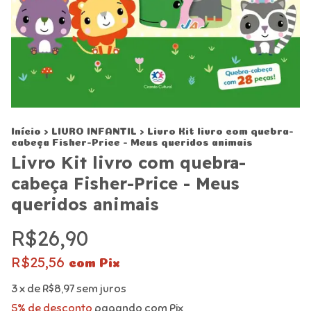
Início
>
LIVRO INFANTIL
>
Livro Kit livro com quebra-
cabeça Fisher-Price - Meus queridos animais
Livro Kit livro com quebra-
cabeça Fisher-Price - Meus
queridos animais
R$26,90
R$25,56
com
Pix
3
x de
R$8,97
sem juros
5% de desconto
pagando com Pix