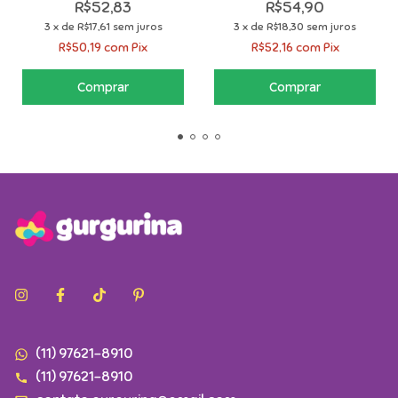
R$52,83
R$54,90
3
x
de
R$17,61
sem juros
3
x
de
R$18,30
sem juros
R$50,19
com
Pix
R$52,16
com
Pix
(11) 97621-8910
(11) 97621-8910